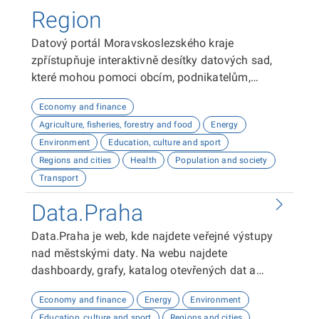
Region
Datový portál Moravskoslezského kraje
zpřístupňuje interaktivně desítky datových sad,
které mohou pomoci obcím, podnikatelům,
neziskovým organizacím, ale i občanům lépe
Economy and finance
plánovat, inovovat a poznávat náš kraj. Uživatelé
Agriculture, fisheries, forestry and food
Energy
zde najdou informace o demografii, dopravě,
Environment
Education, culture and sport
školství, životním prostředí, kultuře nebo třeba
Regions and cities
Health
Population and society
potenciálu pro fotovoltaiku.
Transport
Data.Praha
Data.Praha je web, kde najdete veřejné výstupy
nad městskými daty. Na webu najdete
dashboardy, grafy, katalog otevřených dat a
odkaz na API dokumentaci. Tyto výstupy vám
Economy and finance
Energy
Environment
umožní analyzovat a vizualizovat data o Praze.
Education, culture and sport
Regions and cities