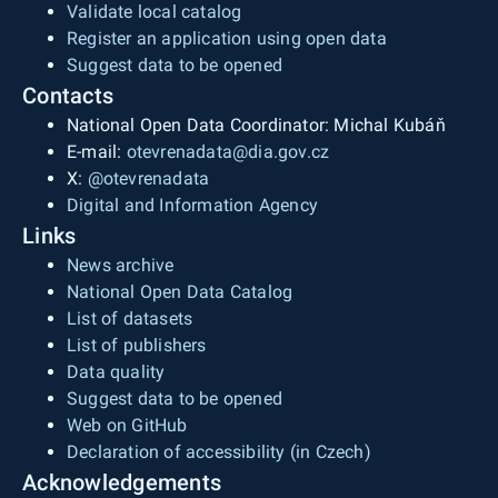
Validate local catalog
Register an application using open data
Suggest data to be opened
Contacts
National Open Data Coordinator: Michal Kubáň
E-mail:
otevrenadata@dia.gov.cz
X:
@otevrenadata
Digital and Information Agency
Links
News archive
National Open Data Catalog
List of datasets
List of publishers
Data quality
Suggest data to be opened
Web on GitHub
Declaration of accessibility (in Czech)
Acknowledgements