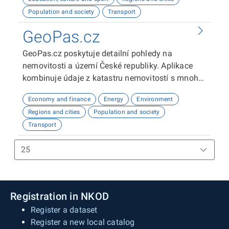
Doufáme, že vám naše platforma bude užitečná!
Population and society
Transport
GeoPas.cz
GeoPas.cz poskytuje detailní pohledy na
nemovitosti a území České republiky. Aplikace
kombinuje údaje z katastru nemovitostí s mnoha
dalšími datovými zdroji - demografie, životní
Economy and finance
Energy
Environment
prostředí, občanská vybavenost, sítě, územní
Regions and cities
Population and society
plány a spoustu dalších. Slouží zejména
Transport
zájemcům o nemovitosti a profesionálům v
realitním oboru.
Registration in NKOD
Register a dataset
Register a new local catalog