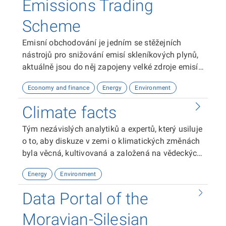
Emissions Trading
Scheme
Emisní obchodování je jedním se stěžejních
nástrojů pro snižování emisí skleníkových plynů,
aktuálně jsou do něj zapojeny velké zdroje emisí,
hlavně energetika a průmysl. Revize legislativy EU
Economy and finance
Energy
Environment
v rámci směřování ke klimatické neutralitě EU do
roku 2050, stanovené v Zelené dohodě pro
Climate facts
Evropu (EGD) je součástí legislativního balíčku
Fit for 55.
Tým nezávislých analytiků a expertů, který usiluje
o to, aby diskuze v zemi o klimatických změnách
byla věcná, kultivovaná a založená na vědeckých
poznatcích a ověřených datech.
Energy
Environment
Data Portal of the
Moravian-Silesian