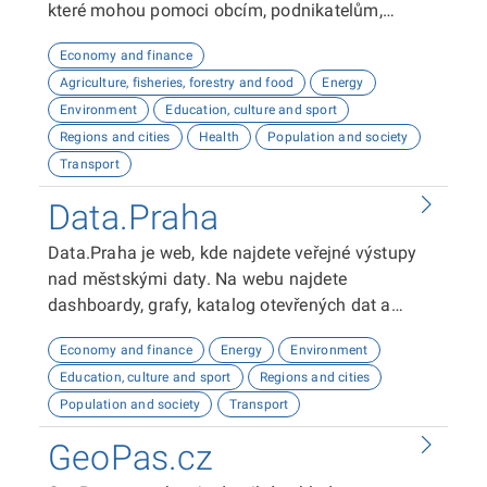
které mohou pomoci obcím, podnikatelům,
neziskovým organizacím, ale i občanům lépe
Economy and finance
plánovat, inovovat a poznávat náš kraj. Uživatelé
Agriculture, fisheries, forestry and food
Energy
zde najdou informace o demografii, dopravě,
Environment
Education, culture and sport
školství, životním prostředí, kultuře nebo třeba
Regions and cities
Health
Population and society
potenciálu pro fotovoltaiku.
Transport
Data.Praha
Data.Praha je web, kde najdete veřejné výstupy
nad městskými daty. Na webu najdete
dashboardy, grafy, katalog otevřených dat a
odkaz na API dokumentaci. Tyto výstupy vám
Economy and finance
Energy
Environment
umožní analyzovat a vizualizovat data o Praze.
Education, culture and sport
Regions and cities
Doufáme, že vám naše platforma bude užitečná!
Population and society
Transport
GeoPas.cz