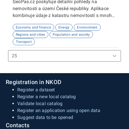
GeoPas.cz poskytuje detailní pohledy na
nemovitosti a území České republiky. Aplikace
kombinuje údaje z katastru nemovitostí s mnoha
dalšími datovými zdroji - demografie, životní
Economy and finance
Energy
Environment
prostředí, občanská vybavenost, sítě, územní
Regions and cities
Population and society
plány a spoustu dalších. Slouží zejména
Transport
zájemcům o nemovitosti a profesionálům v
realitním oboru.
Registration in NKOD
Register a dataset
Register a new local catalog
Validate local catalog
Register an application using open data
Suggest data to be opened
Contacts