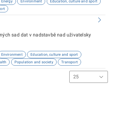
Energy
Environment
Education, culture and sport
ort
aných sad dat v nadstavbě nad uživatelsky
Environment
Education, culture and sport
alth
Population and society
Transport