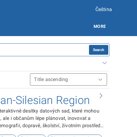
Čeština
MORE
Search
ian-Silesian Region
teraktivně desítky datových sad, které mohou
ale i občanům lépe plánovat, inovovat a
ografii, dopravě, školství, životním prostředí,