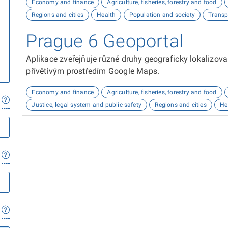
Economy and finance
Agriculture, fisheries, forestry and food
Regions and cities
Health
Population and society
Transp
Prague 6 Geoportal
Aplikace zveřejňuje různé druhy geograficky lokalizov
přívětivým prostředím Google Maps.
Economy and finance
Agriculture, fisheries, forestry and food
Justice, legal system and public safety
Regions and cities
He