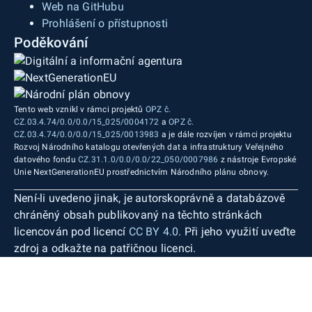
Web na GitHubu
Prohlášení o přístupnosti
Poděkování
Tento web vznikl v rámci projektů
OPZ č.
CZ.03.4.74/0.0/0.0/15_025/0004172
a
OPZ č.
CZ.03.4.74/0.0/0.0/15_025/0013983
a je dále rozvíjen v rámci projektu
Rozvoj Národního katalogu otevřených dat a infrastruktury Veřejného
datového fondu
CZ.31.1.0/0.0/0.0/22_050/0007986
z nástroje Evropské
Unie NextGenerationEU prostřednictvím Národního plánu obnovy.
Není-li uvedeno jinak, je autorskoprávně a databázově
chráněný obsah publikovaný na těchto stránkách
licencován pod licencí
CC BY 4.0
. Při jeho využití uveďte
zdroj a odkažte na patřičnou licenci.