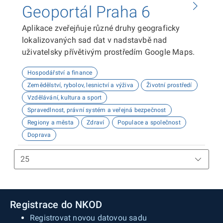
Geoportál Praha 6
Aplikace zveřejňuje různé druhy geograficky
lokalizovaných sad dat v nadstavbě nad
uživatelsky přívětivým prostředím Google Maps.
Hospodářství a finance
Zemědělství, rybolov, lesnictví a výživa
Životní prostředí
Vzdělávání, kultura a sport
Spravedlnost, právní systém a veřejná bezpečnost
Regiony a města
Zdraví
Populace a společnost
Doprava
Registrace do NKOD
Registrovat novou datovou sadu