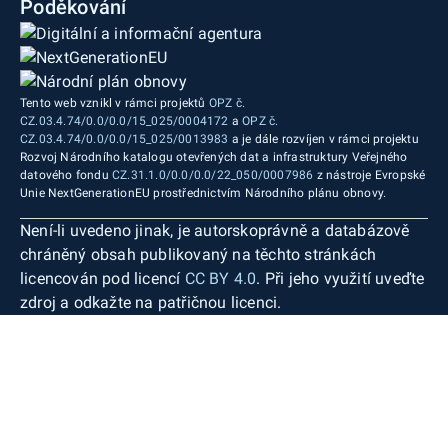
Poděkování
Tento web vznikl v rámci projektů
OPZ č.
CZ.03.4.74/0.0/0.0/15_025/0004172
a
OPZ č.
CZ.03.4.74/0.0/0.0/15_025/0013983
a je dále rozvíjen v rámci projektu
Rozvoj Národního katalogu otevřených dat a infrastruktury Veřejného
datového fondu
CZ.31.1.0/0.0/0.0/22_050/0007986
z nástroje Evropské
Unie NextGenerationEU prostřednictvím Národního plánu obnovy.
Není-li uvedeno jinak, je autorskoprávně a databázově
chráněný obsah publikovaný na těchto stránkách
licencován pod licencí
CC BY 4.0
. Při jeho využití uveďte
zdroj a odkažte na patřičnou licenci.