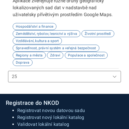
Aplikace zveřejňuje různé druhy geograficky
lokalizovaných sad dat v nadstavbě nad
uživatelsky přívětivým prostředím Google Maps.
Hospodářství a finance
Zemědělství, rybolov, lesnictví a výživa
Životní prostředí
Vzdělávání, kultura a sport
Spravedlnost, právní systém a veřejná bezpečnost
Regiony a města
Zdraví
Populace a společnost
Doprava
Registrace do NKOD
Registrovat novou datovou sadu
Registrovat nový lokální katalog
Validovat lokální katalog