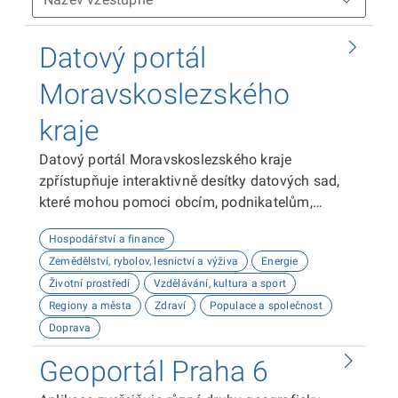
Datový portál
Moravskoslezského
kraje
Datový portál Moravskoslezského kraje
zpřístupňuje interaktivně desítky datových sad,
které mohou pomoci obcím, podnikatelům,
neziskovým organizacím, ale i občanům lépe
Hospodářství a finance
plánovat, inovovat a poznávat náš kraj. Uživatelé
Zemědělství, rybolov, lesnictví a výživa
Energie
zde najdou informace o demografii, dopravě,
Životní prostředí
Vzdělávání, kultura a sport
školství, životním prostředí, kultuře nebo třeba
Regiony a města
Zdraví
Populace a společnost
potenciálu pro fotovoltaiku.
Doprava
Geoportál Praha 6