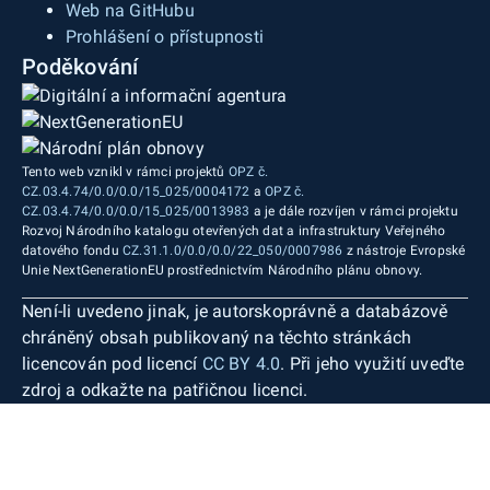
Web na GitHubu
Prohlášení o přístupnosti
Poděkování
Tento web vznikl v rámci projektů
OPZ č.
CZ.03.4.74/0.0/0.0/15_025/0004172
a
OPZ č.
CZ.03.4.74/0.0/0.0/15_025/0013983
a je dále rozvíjen v rámci projektu
Rozvoj Národního katalogu otevřených dat a infrastruktury Veřejného
datového fondu
CZ.31.1.0/0.0/0.0/22_050/0007986
z nástroje Evropské
Unie NextGenerationEU prostřednictvím Národního plánu obnovy.
Není-li uvedeno jinak, je autorskoprávně a databázově
chráněný obsah publikovaný na těchto stránkách
licencován pod licencí
CC BY 4.0
. Při jeho využití uveďte
zdroj a odkažte na patřičnou licenci.