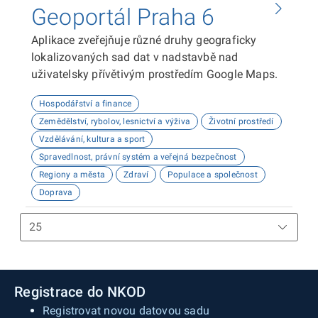
Geoportál Praha 6
Aplikace zveřejňuje různé druhy geograficky
lokalizovaných sad dat v nadstavbě nad
uživatelsky přívětivým prostředím Google Maps.
Hospodářství a finance
Zemědělství, rybolov, lesnictví a výživa
Životní prostředí
Vzdělávání, kultura a sport
Spravedlnost, právní systém a veřejná bezpečnost
Regiony a města
Zdraví
Populace a společnost
Doprava
Registrace do NKOD
Registrovat novou datovou sadu