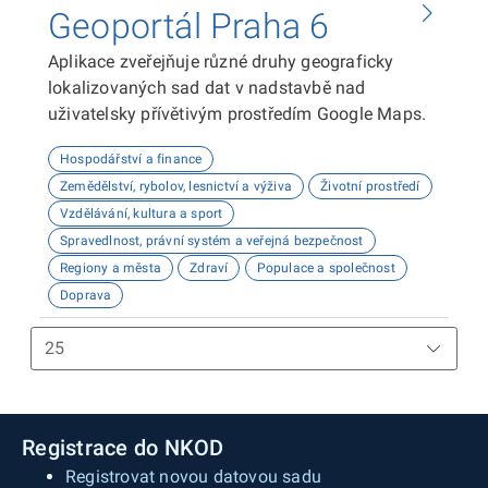
Geoportál Praha 6
Aplikace zveřejňuje různé druhy geograficky
lokalizovaných sad dat v nadstavbě nad
uživatelsky přívětivým prostředím Google Maps.
Hospodářství a finance
Zemědělství, rybolov, lesnictví a výživa
Životní prostředí
Vzdělávání, kultura a sport
Spravedlnost, právní systém a veřejná bezpečnost
Regiony a města
Zdraví
Populace a společnost
Doprava
Registrace do NKOD
Registrovat novou datovou sadu