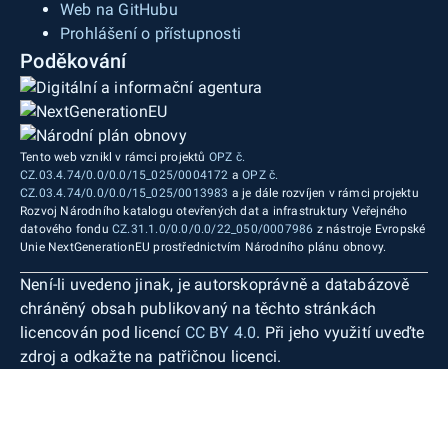
Web na GitHubu
Prohlášení o přístupnosti
Poděkování
Tento web vznikl v rámci projektů
OPZ č.
CZ.03.4.74/0.0/0.0/15_025/0004172
a
OPZ č.
CZ.03.4.74/0.0/0.0/15_025/0013983
a je dále rozvíjen v rámci projektu
Rozvoj Národního katalogu otevřených dat a infrastruktury Veřejného
datového fondu
CZ.31.1.0/0.0/0.0/22_050/0007986
z nástroje Evropské
Unie NextGenerationEU prostřednictvím Národního plánu obnovy.
Není-li uvedeno jinak, je autorskoprávně a databázově
chráněný obsah publikovaný na těchto stránkách
licencován pod licencí
CC BY 4.0
. Při jeho využití uveďte
zdroj a odkažte na patřičnou licenci.