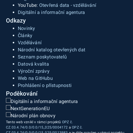
YouTube:
Otevřená data - vzdělávání
Digitální a informační agentura
Odkazy
Novinky
Články
Vzdělávání
Národní katalog otevřených dat
Seznam poskytovatelů
Datová kvalita
Výroční zprávy
Web na GitHubu
Prohlášení o přístupnosti
Poděkování
Tento web vznikl v rámci projektů
OPZ č.
CZ.03.4.74/0.0/0.0/15_025/0004172
a
OPZ č.
CZ.03.4.74/0.0/0.0/15_025/0013983
a je dále rozvíjen v rámci projektu