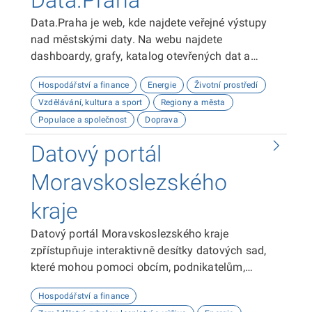
Data.Praha
Data.Praha je web, kde najdete veřejné výstupy
nad městskými daty. Na webu najdete
dashboardy, grafy, katalog otevřených dat a
odkaz na API dokumentaci. Tyto výstupy vám
Hospodářství a finance
Energie
Životní prostředí
umožní analyzovat a vizualizovat data o Praze.
Vzdělávání, kultura a sport
Regiony a města
Doufáme, že vám naše platforma bude užitečná!
Populace a společnost
Doprava
Datový portál
Moravskoslezského
kraje
Datový portál Moravskoslezského kraje
zpřístupňuje interaktivně desítky datových sad,
které mohou pomoci obcím, podnikatelům,
neziskovým organizacím, ale i občanům lépe
Hospodářství a finance
plánovat, inovovat a poznávat náš kraj. Uživatelé