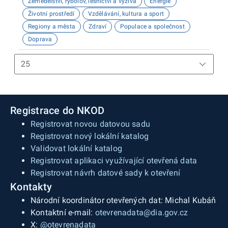
Zemědělství, rybolov, lesnictví a výživa
Energie
zde najdou informace o demografii, dopravě,
Životní prostředí
Vzdělávání, kultura a sport
školství, životním prostředí, kultuře nebo třeba
Regiony a města
Zdraví
Populace a společnost
potenciálu pro fotovoltaiku.
Doprava
Registrace do NKOD
Registrovat novou datovou sadu
Registrovat nový lokální katalog
Validovat lokální katalog
Registrovat aplikaci využívající otevřená data
Registrovat návrh datové sady k otevření
Kontakty
Národní koordinátor otevřených dat: Michal Kubáň
Kontaktní e-mail:
otevrenadata@dia.gov.cz
X:
@otevrenadata