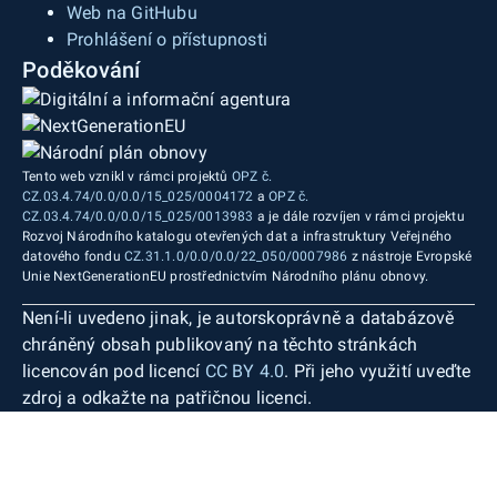
Web na GitHubu
Prohlášení o přístupnosti
Poděkování
Tento web vznikl v rámci projektů
OPZ č.
CZ.03.4.74/0.0/0.0/15_025/0004172
a
OPZ č.
CZ.03.4.74/0.0/0.0/15_025/0013983
a je dále rozvíjen v rámci projektu
Rozvoj Národního katalogu otevřených dat a infrastruktury Veřejného
datového fondu
CZ.31.1.0/0.0/0.0/22_050/0007986
z nástroje Evropské
Unie NextGenerationEU prostřednictvím Národního plánu obnovy.
Není-li uvedeno jinak, je autorskoprávně a databázově
chráněný obsah publikovaný na těchto stránkách
licencován pod licencí
CC BY 4.0
. Při jeho využití uveďte
zdroj a odkažte na patřičnou licenci.