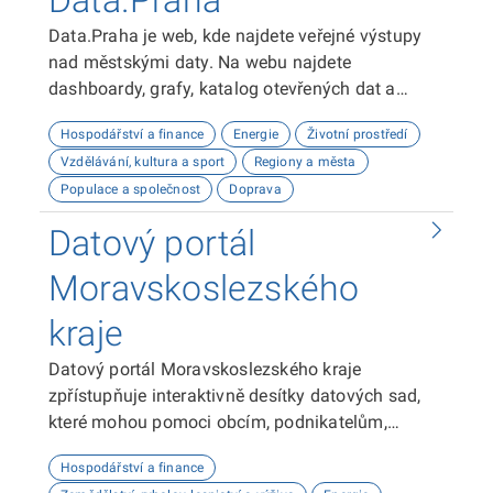
Data.Praha
Data.Praha je web, kde najdete veřejné výstupy
nad městskými daty. Na webu najdete
dashboardy, grafy, katalog otevřených dat a
odkaz na API dokumentaci. Tyto výstupy vám
Hospodářství a finance
Energie
Životní prostředí
umožní analyzovat a vizualizovat data o Praze.
Vzdělávání, kultura a sport
Regiony a města
Doufáme, že vám naše platforma bude užitečná!
Populace a společnost
Doprava
Datový portál
Moravskoslezského
kraje
Datový portál Moravskoslezského kraje
zpřístupňuje interaktivně desítky datových sad,
které mohou pomoci obcím, podnikatelům,
neziskovým organizacím, ale i občanům lépe
Hospodářství a finance
plánovat, inovovat a poznávat náš kraj. Uživatelé