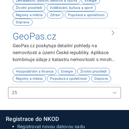
Zemědělství, rybolov, lesnictví a výživa
Energie
zde najdou informace o demografii, dopravě,
Životní prostředí
Vzdělávání, kultura a sport
školství, životním prostředí, kultuře nebo třeba
Regiony a města
Zdraví
Populace a společnost
potenciálu pro fotovoltaiku.
Doprava
GeoPas.cz
GeoPas.cz poskytuje detailní pohledy na
nemovitosti a území České republiky. Aplikace
kombinuje údaje z katastru nemovitostí s mnoha
dalšími datovými zdroji - demografie, životní
Hospodářství a finance
Energie
Životní prostředí
prostředí, občanská vybavenost, sítě, územní
Regiony a města
Populace a společnost
Doprava
plány a spoustu dalších. Slouží zejména
zájemcům o nemovitosti a profesionálům v
realitním oboru.
Registrace do NKOD
Registrovat novou datovou sadu