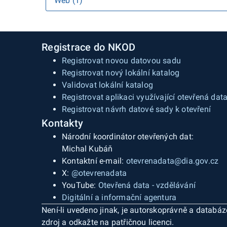
Web (1)
Registrace do NKOD
Registrovat novou datovou sadu
Registrovat nový lokální katalog
Validovat lokální katalog
Registrovat aplikaci využívající otevřená dat
Registrovat návrh datové sady k otevření
Kontakty
Národní koordinátor otevřených dat:
Michal Kubáň
Kontaktní e-mail:
otevrenadata@dia.gov.cz
X:
@otevrenadata
YouTube:
Otevřená data - vzdělávání
Digitální a informační agentura
Není-li uvedeno jinak, je autorskoprávně a datab
zdroj a odkažte na patřičnou licenci.