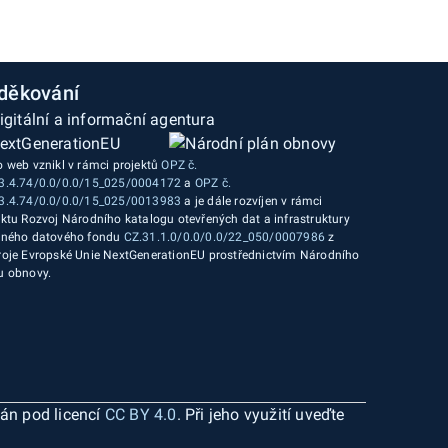
děkování
o web vznikl v rámci projektů
OPZ č.
3.4.74/0.0/0.0/15_025/0004172
a
OPZ č.
3.4.74/0.0/0.0/15_025/0013983
a je dále rozvíjen v rámci
ektu Rozvoj Národního katalogu otevřených dat a infrastruktury
jného datového fondu
CZ.31.1.0/0.0/0.0/22_050/0007986
z
roje Evropské Unie NextGenerationEU prostřednictvím Národního
u obnovy.
ván pod licencí
CC BY 4.0
. Při jeho využití uveďte