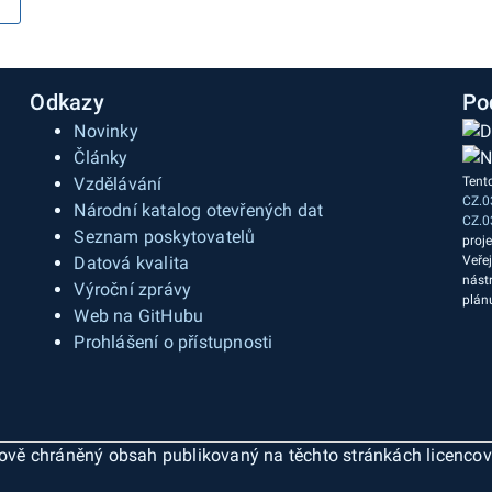
Odkazy
Po
Novinky
Články
Vzdělávání
Tent
CZ.0
a
Národní katalog otevřených dat
CZ.0
Seznam poskytovatelů
proj
Datová kvalita
Veře
nást
Výroční zprávy
plán
Web na GitHubu
Prohlášení o přístupnosti
ázově chráněný obsah publikovaný na těchto stránkách licenco