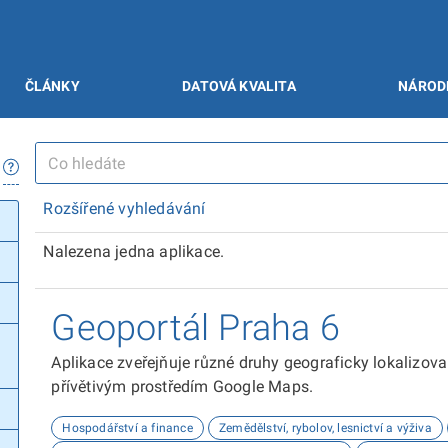
ČLÁNKY
DATOVÁ KVALITA
NÁROD
Rozšířené vyhledávání
Nalezena jedna aplikace.
Geoportál Praha 6
Aplikace zveřejňuje různé druhy geograficky lokalizov
přívětivým prostředím Google Maps.
Hospodářství a finance
Zemědělství, rybolov, lesnictví a výživa