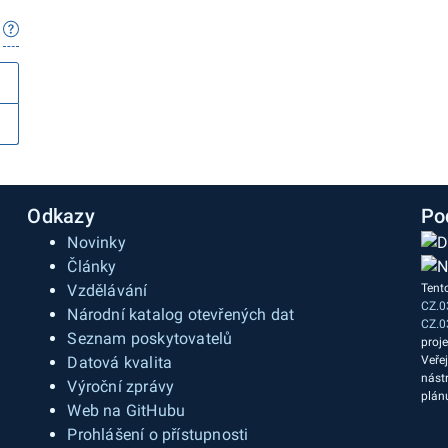
Odkazy
Po
Novinky
Články
Vzdělávání
Tent
CZ.0
a
Národní katalog otevřených dat
CZ.0
Seznam poskytovatelů
proj
Datová kvalita
Veře
nást
Výroční zprávy
plán
Web na GitHubu
Prohlášení o přístupnosti