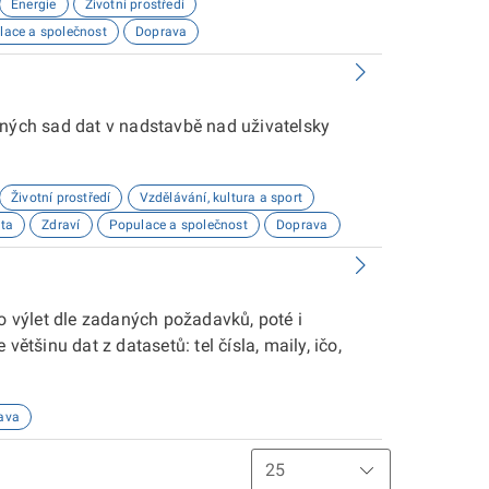
Energie
Životní prostředí
lace a společnost
Doprava
aných sad dat v nadstavbě nad uživatelsky
Životní prostředí
Vzdělávání, kultura a sport
ta
Zdraví
Populace a společnost
Doprava
ro výlet dle zadaných požadavků, poté i
ětšinu dat z datasetů: tel čísla, maily, ičo,
ava