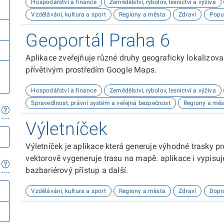
Hospodářství a finance
Zemědělství, rybolov, lesnictví a výživa
Vzdělávání, kultura a sport
Regiony a města
Zdraví
Popu
Geoportál Praha 6
Aplikace zveřejňuje různé druhy geograficky lokalizov
přívětivým prostředím Google Maps.
Hospodářství a finance
Zemědělství, rybolov, lesnictví a výživa
Spravedlnost, právní systém a veřejná bezpečnost
Regiony a měs
Výletníček
Výletníček je aplikace která generuje výhodné trasky p
vektorově vygeneruje trasu na mapě. aplikace i vypisuje v
bazbariérový přístup a další.
Vzdělávání, kultura a sport
Regiony a města
Zdraví
Dopr