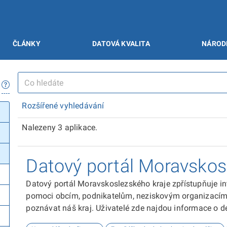
ČLÁNKY
DATOVÁ KVALITA
NÁROD
Rozšířené vyhledávání
Nalezeny 3 aplikace.
Datový portál Moravskos
Datový portál Moravskoslezského kraje zpřístupňuje in
pomoci obcím, podnikatelům, neziskovým organizacím, 
poznávat náš kraj. Uživatelé zde najdou informace o dem
kultuře nebo třeba potenciálu pro fotovoltaiku.