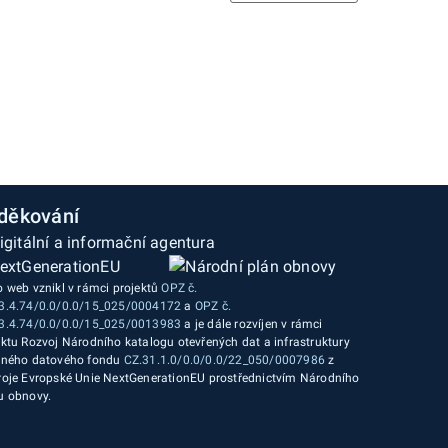
děkování
o web vznikl v rámci projektů
OPZ č.
3.4.74/0.0/0.0/15_025/0004172
a
OPZ č.
3.4.74/0.0/0.0/15_025/0013983
a je dále rozvíjen v rámci
ektu Rozvoj Národního katalogu otevřených dat a infrastruktury
jného datového fondu
CZ.31.1.0/0.0/0.0/22_050/0007986
z
roje Evropské Unie NextGenerationEU prostřednictvím Národního
u obnovy.