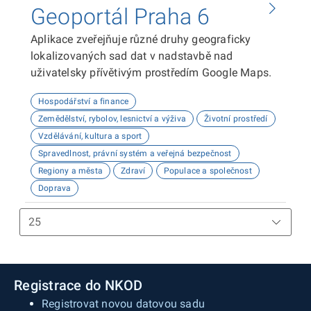
Geoportál Praha 6
Aplikace zveřejňuje různé druhy geograficky
lokalizovaných sad dat v nadstavbě nad
uživatelsky přívětivým prostředím Google Maps.
Hospodářství a finance
Zemědělství, rybolov, lesnictví a výživa
Životní prostředí
Vzdělávání, kultura a sport
Spravedlnost, právní systém a veřejná bezpečnost
Regiony a města
Zdraví
Populace a společnost
Doprava
Registrace do NKOD
Registrovat novou datovou sadu