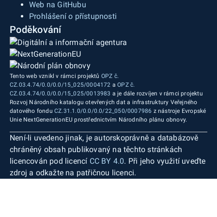
Web na GitHubu
Prohlášení o přístupnosti
Poděkování
Tento web vznikl v rámci projektů
OPZ č.
CZ.03.4.74/0.0/0.0/15_025/0004172
a
OPZ č.
CZ.03.4.74/0.0/0.0/15_025/0013983
a je dále rozvíjen v rámci projektu
Rozvoj Národního katalogu otevřených dat a infrastruktury Veřejného
datového fondu
CZ.31.1.0/0.0/0.0/22_050/0007986
z nástroje Evropské
Unie NextGenerationEU prostřednictvím Národního plánu obnovy.
Není-li uvedeno jinak, je autorskoprávně a databázově
chráněný obsah publikovaný na těchto stránkách
licencován pod licencí
CC BY 4.0
. Při jeho využití uveďte
zdroj a odkažte na patřičnou licenci.