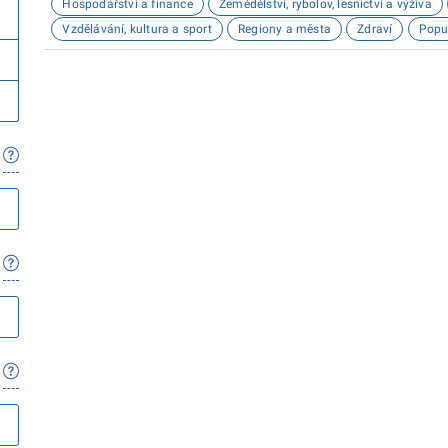
Hospodářství a finance
Zemědělství, rybolov, lesnictví a výživa
Vzdělávání, kultura a sport
Regiony a města
Zdraví
Popu