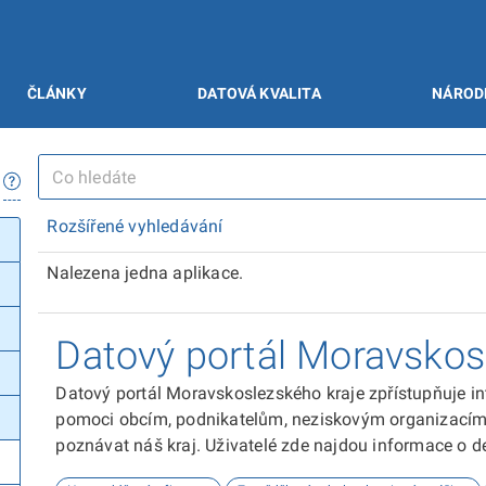
ČLÁNKY
DATOVÁ KVALITA
NÁROD
Rozšířené vyhledávání
Nalezena jedna aplikace.
Datový portál Moravskos
Datový portál Moravskoslezského kraje zpřístupňuje in
pomoci obcím, podnikatelům, neziskovým organizacím, 
poznávat náš kraj. Uživatelé zde najdou informace o dem
kultuře nebo třeba potenciálu pro fotovoltaiku.