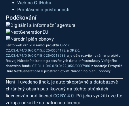
Web na GitHubu
Prohlášení o přístupnosti
Poděkování
Tento web vznikl v rámci projektů
OPZ č.
CZ.03.4.74/0.0/0.0/15_025/0004172
a
OPZ č.
CZ.03.4.74/0.0/0.0/15_025/0013983
a je dále rozvíjen v rámci projektu
Rozvoj Národního katalogu otevřených dat a infrastruktury Veřejného
datového fondu
CZ.31.1.0/0.0/0.0/22_050/0007986
z nástroje Evropské
Unie NextGenerationEU prostřednictvím Národního plánu obnovy.
Není-li uvedeno jinak, je autorskoprávně a databázově
chráněný obsah publikovaný na těchto stránkách
licencován pod licencí
CC BY 4.0
. Při jeho využití uveďte
zdroj a odkažte na patřičnou licenci.