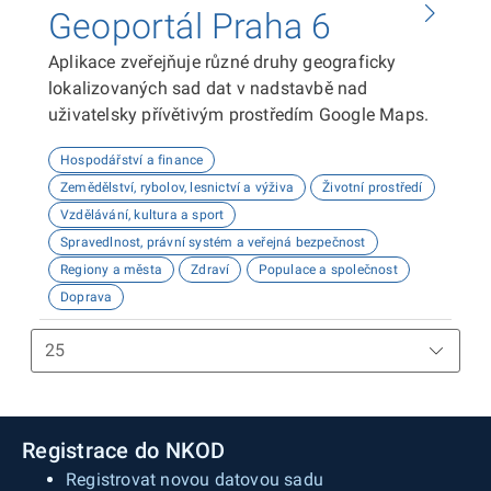
Geoportál Praha 6
Aplikace zveřejňuje různé druhy geograficky
lokalizovaných sad dat v nadstavbě nad
uživatelsky přívětivým prostředím Google Maps.
Hospodářství a finance
Zemědělství, rybolov, lesnictví a výživa
Životní prostředí
Vzdělávání, kultura a sport
Spravedlnost, právní systém a veřejná bezpečnost
Regiony a města
Zdraví
Populace a společnost
Doprava
Registrace do NKOD
Registrovat novou datovou sadu