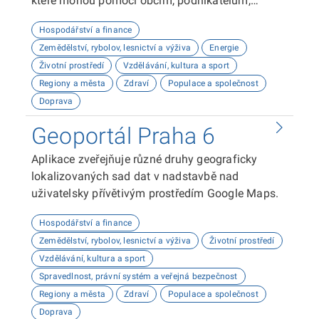
které mohou pomoci obcím, podnikatelům,
neziskovým organizacím, ale i občanům lépe
Hospodářství a finance
plánovat, inovovat a poznávat náš kraj. Uživatelé
Zemědělství, rybolov, lesnictví a výživa
Energie
zde najdou informace o demografii, dopravě,
Životní prostředí
Vzdělávání, kultura a sport
školství, životním prostředí, kultuře nebo třeba
Regiony a města
Zdraví
Populace a společnost
potenciálu pro fotovoltaiku.
Doprava
Geoportál Praha 6
Aplikace zveřejňuje různé druhy geograficky
lokalizovaných sad dat v nadstavbě nad
uživatelsky přívětivým prostředím Google Maps.
Hospodářství a finance
Zemědělství, rybolov, lesnictví a výživa
Životní prostředí
Vzdělávání, kultura a sport
Spravedlnost, právní systém a veřejná bezpečnost
Regiony a města
Zdraví
Populace a společnost
Doprava