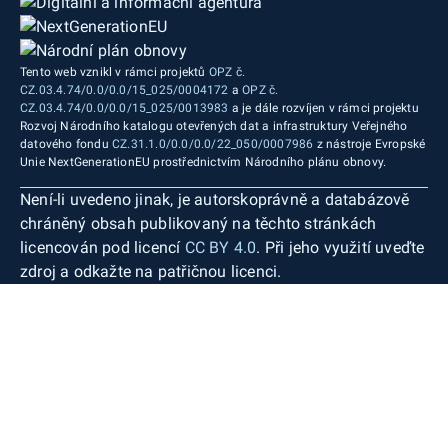
Tento web vznikl v rámci projektů
OPZ č.
CZ.03.4.74/0.0/0.0/15_025/0004172
a
OPZ č.
CZ.03.4.74/0.0/0.0/15_025/0013983
a je dále rozvíjen v rámci projektu
Rozvoj Národního katalogu otevřených dat a infrastruktury Veřejného
datového fondu
CZ.31.1.0/0.0/0.0/22_050/0007986
z nástroje Evropské
Unie NextGenerationEU prostřednictvím Národního plánu obnovy.
Není-li uvedeno jinak, je autorskoprávně a databázově
chráněný obsah publikovaný na těchto stránkách
licencován pod licencí
CC BY 4.0
. Při jeho využití uveďte
zdroj a odkažte na patřičnou licenci.