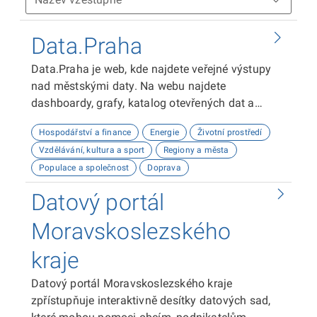
Data.Praha
Data.Praha je web, kde najdete veřejné výstupy
nad městskými daty. Na webu najdete
dashboardy, grafy, katalog otevřených dat a
odkaz na API dokumentaci. Tyto výstupy vám
Hospodářství a finance
Energie
Životní prostředí
umožní analyzovat a vizualizovat data o Praze.
Vzdělávání, kultura a sport
Regiony a města
Doufáme, že vám naše platforma bude užitečná!
Populace a společnost
Doprava
Datový portál
Moravskoslezského
kraje
Datový portál Moravskoslezského kraje
zpřístupňuje interaktivně desítky datových sad,