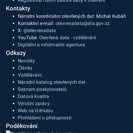
Registrovat návrh datové sady k otevření
úpravy, nabízí denní a noční cyklus a zobrazení
Kontakty
ve 3D. Při vizualizaci více sad na jedné mapě má
Národní koordinátor otevřených dat: Michal Kubáň
každá unikátní zbarvení. Po kliknutí na bod v
Kontaktní e-mail:
otevrenadata@dia.gov.cz
mapě se zobrazí detailní informace. Nabízí
X:
@otevrenadata
možnost zobrazení tabulky pro každou datovou
YouTube:
Otevřená data - vzdělávání
sadu, včetně možnosti kompletní úpravy jejího
Digitální a informační agentura
rozhraní a sloupců.
Odkazy
Novinky
Články
Vzdělávání
Národní katalog otevřených dat
Seznam poskytovatelů
Datová kvalita
Výroční zprávy
Web na GitHubu
Prohlášení o přístupnosti
Poděkování