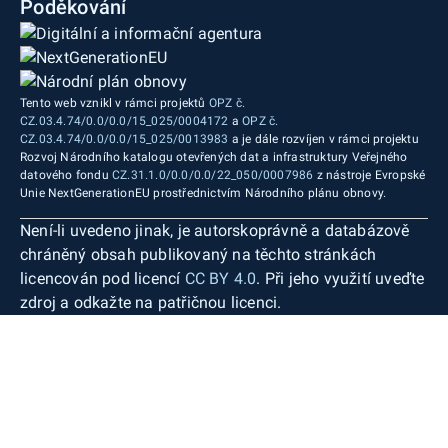
Poděkování
Tento web vznikl v rámci projektů
OPZ č.
CZ.03.4.74/0.0/0.0/15_025/0004172
a
OPZ č.
CZ.03.4.74/0.0/0.0/15_025/0013983
a je dále rozvíjen v rámci projektu
Rozvoj Národního katalogu otevřených dat a infrastruktury Veřejného
datového fondu
CZ.31.1.0/0.0/0.0/22_050/0007986
z nástroje Evropské
Unie NextGenerationEU prostřednictvím Národního plánu obnovy.
Není-li uvedeno jinak, je autorskoprávně a databázově
chráněný obsah publikovaný na těchto stránkách
licencován pod licencí
CC BY 4.0
. Při jeho využití uveďte
zdroj a odkažte na patřičnou licenci.