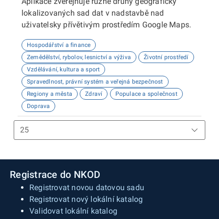
Aplikace zveřejňuje různé druhy geograficky
lokalizovaných sad dat v nadstavbě nad
uživatelsky přívětivým prostředím Google Maps.
Hospodářství a finance
Zemědělství, rybolov, lesnictví a výživa
Životní prostředí
Vzdělávání, kultura a sport
Spravedlnost, právní systém a veřejná bezpečnost
Regiony a města
Zdraví
Populace a společnost
Doprava
Registrace do NKOD
Registrovat novou datovou sadu
Registrovat nový lokální katalog
Validovat lokální katalog