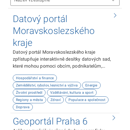
Datový portál
Moravskoslezského
kraje
Datový portál Moravskoslezského kraje
zpřístupňuje interaktivně desítky datových sad,
které mohou pomoci obcím, podnikatelům,
neziskovým organizacím, ale i občanům lépe
Hospodářství a finance
plánovat, inovovat a poznávat náš kraj. Uživatelé
Zemědělství, rybolov, lesnictví a výživa
Energie
zde najdou informace o demografii, dopravě,
Životní prostředí
Vzdělávání, kultura a sport
školství, životním prostředí, kultuře nebo třeba
Regiony a města
Zdraví
Populace a společnost
potenciálu pro fotovoltaiku.
Doprava
Geoportál Praha 6