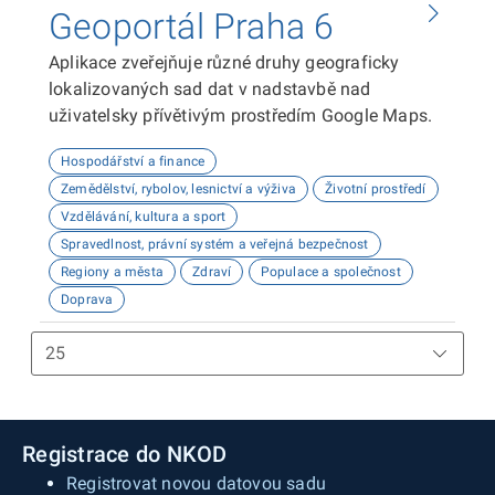
Geoportál Praha 6
Aplikace zveřejňuje různé druhy geograficky
lokalizovaných sad dat v nadstavbě nad
uživatelsky přívětivým prostředím Google Maps.
Hospodářství a finance
Zemědělství, rybolov, lesnictví a výživa
Životní prostředí
Vzdělávání, kultura a sport
Spravedlnost, právní systém a veřejná bezpečnost
Regiony a města
Zdraví
Populace a společnost
Doprava
Registrace do NKOD
Registrovat novou datovou sadu