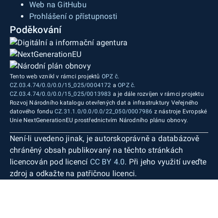
Web na GitHubu
Prohlášení o přístupnosti
Poděkování
Tento web vznikl v rámci projektů
OPZ č.
CZ.03.4.74/0.0/0.0/15_025/0004172
a
OPZ č.
CZ.03.4.74/0.0/0.0/15_025/0013983
a je dále rozvíjen v rámci projektu
Rozvoj Národního katalogu otevřených dat a infrastruktury Veřejného
datového fondu
CZ.31.1.0/0.0/0.0/22_050/0007986
z nástroje Evropské
Unie NextGenerationEU prostřednictvím Národního plánu obnovy.
Není-li uvedeno jinak, je autorskoprávně a databázově
chráněný obsah publikovaný na těchto stránkách
licencován pod licencí
CC BY 4.0
. Při jeho využití uveďte
zdroj a odkažte na patřičnou licenci.