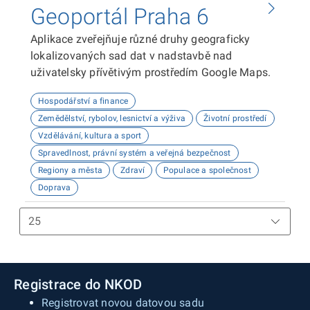
Geoportál Praha 6
Aplikace zveřejňuje různé druhy geograficky
lokalizovaných sad dat v nadstavbě nad
uživatelsky přívětivým prostředím Google Maps.
Hospodářství a finance
Zemědělství, rybolov, lesnictví a výživa
Životní prostředí
Vzdělávání, kultura a sport
Spravedlnost, právní systém a veřejná bezpečnost
Regiony a města
Zdraví
Populace a společnost
Doprava
Registrace do NKOD
Registrovat novou datovou sadu