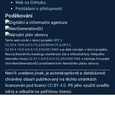
Web na GitHubu
Prohlášení o přístupnosti
Poděkování
Tento web vznikl v rámci projektů
OPZ č.
CZ.03.4.74/0.0/0.0/15_025/0004172
a
OPZ č.
CZ.03.4.74/0.0/0.0/15_025/0013983
a je dále rozvíjen v rámci projektu
Rozvoj Národního katalogu otevřených dat a infrastruktury Veřejného
datového fondu
CZ.31.1.0/0.0/0.0/22_050/0007986
z nástroje Evropské
Unie NextGenerationEU prostřednictvím Národního plánu obnovy.
Není-li uvedeno jinak, je autorskoprávně a databázově
chráněný obsah publikovaný na těchto stránkách
licencován pod licencí
CC BY 4.0
. Při jeho využití uveďte
zdroj a odkažte na patřičnou licenci.