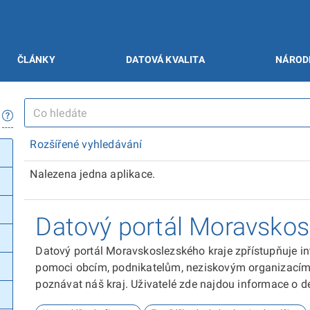
ČLÁNKY
DATOVÁ KVALITA
NÁROD
Rozšířené vyhledávání
Nalezena jedna aplikace.
Datový portál Moravskos
Datový portál Moravskoslezského kraje zpřístupňuje in
pomoci obcím, podnikatelům, neziskovým organizacím, 
poznávat náš kraj. Uživatelé zde najdou informace o dem
kultuře nebo třeba potenciálu pro fotovoltaiku.