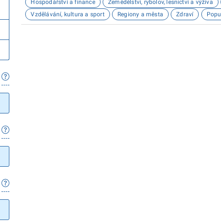
Hospodářství a finance
Zemědělství, rybolov, lesnictví a výživa
Vzdělávání, kultura a sport
Regiony a města
Zdraví
Popu