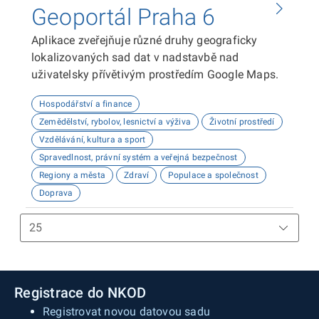
Geoportál Praha 6
Aplikace zveřejňuje různé druhy geograficky
lokalizovaných sad dat v nadstavbě nad
uživatelsky přívětivým prostředím Google Maps.
Hospodářství a finance
Zemědělství, rybolov, lesnictví a výživa
Životní prostředí
Vzdělávání, kultura a sport
Spravedlnost, právní systém a veřejná bezpečnost
Regiony a města
Zdraví
Populace a společnost
Doprava
Registrace do NKOD
Registrovat novou datovou sadu