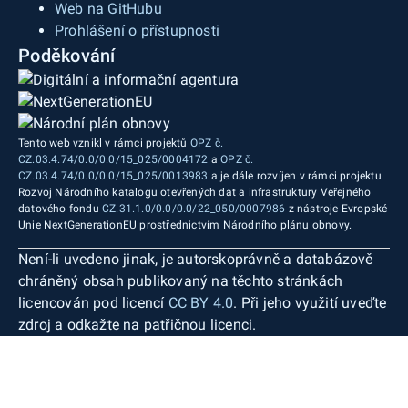
Web na GitHubu
Prohlášení o přístupnosti
Poděkování
Tento web vznikl v rámci projektů
OPZ č.
CZ.03.4.74/0.0/0.0/15_025/0004172
a
OPZ č.
CZ.03.4.74/0.0/0.0/15_025/0013983
a je dále rozvíjen v rámci projektu
Rozvoj Národního katalogu otevřených dat a infrastruktury Veřejného
datového fondu
CZ.31.1.0/0.0/0.0/22_050/0007986
z nástroje Evropské
Unie NextGenerationEU prostřednictvím Národního plánu obnovy.
Není-li uvedeno jinak, je autorskoprávně a databázově
chráněný obsah publikovaný na těchto stránkách
licencován pod licencí
CC BY 4.0
. Při jeho využití uveďte
zdroj a odkažte na patřičnou licenci.