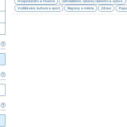
Hospodářství a finance
Zemědělství, rybolov, lesnictví a výživa
Vzdělávání, kultura a sport
Regiony a města
Zdraví
Popu