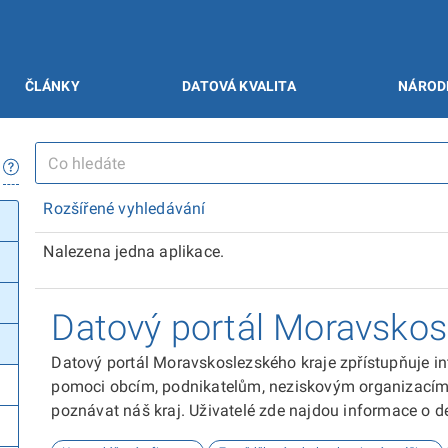
ČLÁNKY
DATOVÁ KVALITA
NÁROD
Rozšířené vyhledávání
Nalezena jedna aplikace.
Datový portál Moravskos
Datový portál Moravskoslezského kraje zpřístupňuje in
pomoci obcím, podnikatelům, neziskovým organizacím, 
poznávat náš kraj. Uživatelé zde najdou informace o dem
kultuře nebo třeba potenciálu pro fotovoltaiku.