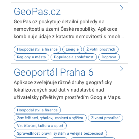
roku 2050, stanovené v Zelené dohodě pro
GeoPas.cz
Evropu (EGD) je součástí legislativního balíčku
Fit for 55.
GeoPas.cz poskytuje detailní pohledy na
nemovitosti a území České republiky. Aplikace
kombinuje údaje z katastru nemovitostí s mnoha
dalšími datovými zdroji - demografie, životní
Hospodářství a finance
Energie
Životní prostředí
prostředí, občanská vybavenost, sítě, územní
Regiony a města
Populace a společnost
Doprava
plány a spoustu dalších. Slouží zejména
zájemcům o nemovitosti a profesionálům v
Geoportál Praha 6
realitním oboru.
Aplikace zveřejňuje různé druhy geograficky
lokalizovaných sad dat v nadstavbě nad
uživatelsky přívětivým prostředím Google Maps.
Hospodářství a finance
Zemědělství, rybolov, lesnictví a výživa
Životní prostředí
Vzdělávání, kultura a sport
Spravedlnost, právní systém a veřejná bezpečnost