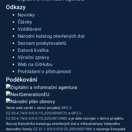
Odkazy
Novinky
Články
Vzdělávání
Národní katalog otevřených dat
Seznam poskytovatelů
Datová kvalita
Výroční zprávy
Web na GitHubu
Prohlášení o přístupnosti
Poděkování
Tento web vznikl v rámci projektů
OPZ č.
CZ.03.4.74/0.0/0.0/15_025/0004172
a
OPZ č.
CZ.03.4.74/0.0/0.0/15_025/0013983
a je dále rozvíjen v rámci projektu
Rozvoj Národního katalogu otevřených dat a infrastruktury Veřejného
datového fondu
CZ.31.1.0/0.0/0.0/22_050/0007986
z nástroje Evropské