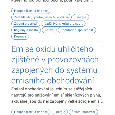
které mohou pomoci obcím, podnikatelům,
neziskovým organizacím, ale i občanům lépe
Hospodářství a finance
plánovat, inovovat a poznávat náš kraj. Uživatelé
Zemědělství, rybolov, lesnictví a výživa
Energie
zde najdou informace o demografii, dopravě,
Životní prostředí
Vzdělávání, kultura a sport
školství, životním prostředí, kultuře nebo třeba
Regiony a města
Zdraví
Populace a společnost
potenciálu pro fotovoltaiku.
Doprava
Emise oxidu uhličitého
zjištěné v provozovnách
zapojených do systému
emisního obchodování
Emisní obchodování je jedním se stěžejních
nástrojů pro snižování emisí skleníkových plynů,
aktuálně jsou do něj zapojeny velké zdroje emisí,
hlavně energetika a průmysl. Revize legislativy EU
Hospodářství a finance
Energie
Životní prostředí
v rámci směřování ke klimatické neutralitě EU do