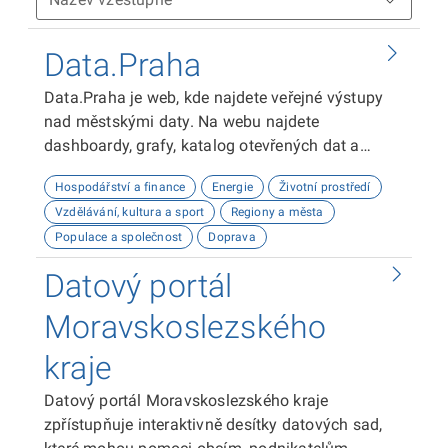
Data.Praha
Data.Praha je web, kde najdete veřejné výstupy
nad městskými daty. Na webu najdete
dashboardy, grafy, katalog otevřených dat a
odkaz na API dokumentaci. Tyto výstupy vám
Hospodářství a finance
Energie
Životní prostředí
umožní analyzovat a vizualizovat data o Praze.
Vzdělávání, kultura a sport
Regiony a města
Doufáme, že vám naše platforma bude užitečná!
Populace a společnost
Doprava
Datový portál
Moravskoslezského
kraje
Datový portál Moravskoslezského kraje
zpřístupňuje interaktivně desítky datových sad,