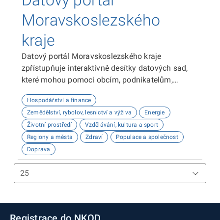
Datový portál
Moravskoslezského
kraje
Datový portál Moravskoslezského kraje
zpřístupňuje interaktivně desítky datových sad,
které mohou pomoci obcím, podnikatelům,
neziskovým organizacím, ale i občanům lépe
Hospodářství a finance
plánovat, inovovat a poznávat náš kraj. Uživatelé
Zemědělství, rybolov, lesnictví a výživa
Energie
zde najdou informace o demografii, dopravě,
Životní prostředí
Vzdělávání, kultura a sport
školství, životním prostředí, kultuře nebo třeba
Regiony a města
Zdraví
Populace a společnost
potenciálu pro fotovoltaiku.
Doprava
Registrace do NKOD