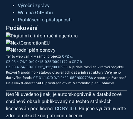
Výroční zprávy
Web na GitHubu
Prohlášení o přístupnosti
Poděkování
Tento web vznikl v rámci projektů
OPZ č.
CZ.03.4.74/0.0/0.0/15_025/0004172
a
OPZ č.
CZ.03.4.74/0.0/0.0/15_025/0013983
a je dále rozvíjen v rámci projektu
Rozvoj Národního katalogu otevřených dat a infrastruktury Veřejného
datového fondu
CZ.31.1.0/0.0/0.0/22_050/0007986
z nástroje Evropské
Unie NextGenerationEU prostřednictvím Národního plánu obnovy.
Není-li uvedeno jinak, je autorskoprávně a databázově
chráněný obsah publikovaný na těchto stránkách
licencován pod licencí
CC BY 4.0
. Při jeho využití uveďte
zdroj a odkažte na patřičnou licenci.