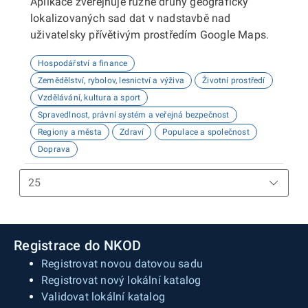
Aplikace zveřejňuje různé druhy geograficky
lokalizovaných sad dat v nadstavbě nad
uživatelsky přívětivým prostředím Google Maps.
Hospodářství a finance
Zemědělství, rybolov, lesnictví a výživa
Životní prostředí
Vzdělávání, kultura a sport
Spravedlnost, právní systém a veřejná bezpečnost
Regiony a města
Zdraví
Populace a společnost
Doprava
Registrace do NKOD
Registrovat novou datovou sadu
Registrovat nový lokální katalog
Validovat lokální katalog