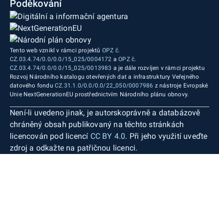
Poděkování
Tento web vznikl v rámci projektů
OPZ č.
CZ.03.4.74/0.0/0.0/15_025/0004172
a
OPZ č.
CZ.03.4.74/0.0/0.0/15_025/0013983
a je dále rozvíjen v rámci projektu
Rozvoj Národního katalogu otevřených dat a infrastruktury Veřejného
datového fondu
CZ.31.1.0/0.0/0.0/22_050/0007986
z nástroje Evropské
Unie NextGenerationEU prostřednictvím Národního plánu obnovy.
Není-li uvedeno jinak, je autorskoprávně a databázově
chráněný obsah publikovaný na těchto stránkách
licencován pod licencí
CC BY 4.0
. Při jeho využití uveďte
zdroj a odkažte na patřičnou licenci.